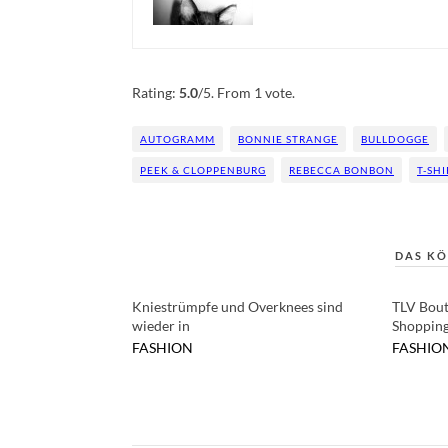
Rate this item:
Submit Rating
Rating:
5.0
/5. From 1 vote.
AUTOGRAMM
BONNIE STRANGE
BULLDOGGE
PEEK & CLOPPENBURG
REBECCA BONBON
T-SHI
DAS KÖ
Kniestrümpfe und Overknees sind
TLV Bout
wieder in
Shopping
FASHION
FASHIO