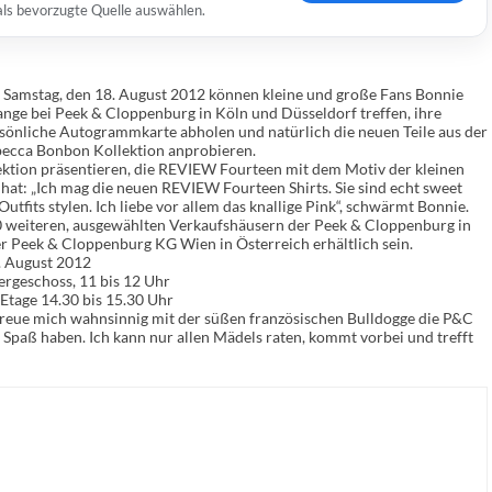
 als bevorzugte Quelle auswählen.
Samstag, den 18. August 2012 können kleine und große Fans Bonnie
ange bei Peek & Cloppenburg in Köln und Düsseldorf treffen, ihre
sönliche Autogrammkarte abholen und natürlich die neuen Teile aus der
ecca Bonbon Kollektion anprobieren.
lektion präsentieren, die REVIEW Fourteen mit dem Motiv der kleinen
hat: „Ich mag die neuen REVIEW Fourteen Shirts. Sie sind echt sweet
fits stylen. Ich liebe vor allem das knallige Pink“, schwärmt Bonnie.
0 weiteren, ausgewählten Verkaufshäusern der Peek & Cloppenburg in
r Peek & Cloppenburg KG Wien in Österreich erhältlich sein.
. August 2012
ergeschoss, 11 bis 12 Uhr
 Etage 14.30 bis 15.30 Uhr
freue mich wahnsinnig mit der süßen französischen Bulldogge die P&C
Spaß haben. Ich kann nur allen Mädels raten, kommt vorbei und trefft