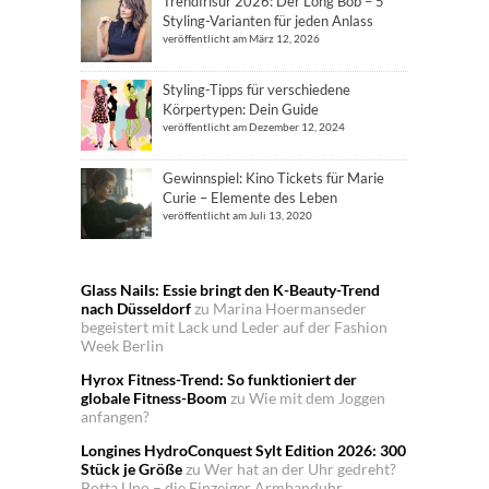
Trendfrisur 2026: Der Long Bob – 5
Styling-Varianten für jeden Anlass
veröffentlicht am März 12, 2026
Styling-Tipps für verschiedene
Körpertypen: Dein Guide
veröffentlicht am Dezember 12, 2024
Gewinnspiel: Kino Tickets für Marie
Curie – Elemente des Leben
veröffentlicht am Juli 13, 2020
Glass Nails: Essie bringt den K-Beauty-Trend
nach Düsseldorf
zu
Marina Hoermanseder
begeistert mit Lack und Leder auf der Fashion
Week Berlin
Hyrox Fitness-Trend: So funktioniert der
globale Fitness-Boom
zu
Wie mit dem Joggen
anfangen?
Longines HydroConquest Sylt Edition 2026: 300
Stück je Größe
zu
Wer hat an der Uhr gedreht?
Botta Uno – die Einzeiger Armbanduhr