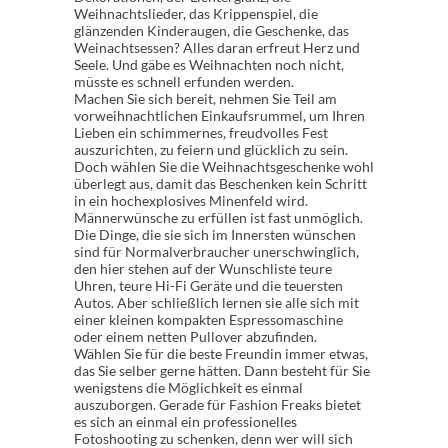
Weihnachtslieder, das Krippenspiel, die
glänzenden Kinderaugen, die Geschenke, das
Weinachtsessen? Alles daran erfreut Herz und
Seele. Und gäbe es Weihnachten noch nicht,
müsste es schnell erfunden werden.
Machen Sie sich bereit, nehmen Sie Teil am
vorweihnachtlichen Einkaufsrummel, um Ihren
Lieben ein schimmernes, freudvolles Fest
auszurichten, zu feiern und glücklich zu sein.
Doch wählen Sie die Weihnachtsgeschenke wohl
überlegt aus, damit das Beschenken kein Schritt
in ein hochexplosives Minenfeld wird.
Männerwünsche zu erfüllen ist fast unmöglich.
Die Dinge, die sie sich im Innersten wünschen
sind für Normalverbraucher unerschwinglich,
den hier stehen auf der Wunschliste teure
Uhren, teure Hi-Fi Geräte und die teuersten
Autos. Aber schließlich lernen sie alle sich mit
einer kleinen kompakten Espressomaschine
oder einem netten Pullover abzufinden.
Wählen Sie für die beste Freundin immer etwas,
das Sie selber gerne hätten. Dann besteht für Sie
wenigstens die Möglichkeit es einmal
auszuborgen. Gerade für Fashion Freaks bietet
es sich an einmal ein professionelles
Fotoshooting zu schenken, denn wer will sich