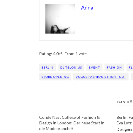
Anna
Rate this item:
Submit Rating
Rating:
4.0
/5. From 1 vote.
BERLIN
DJ TELONIUS
EVENT
FASHION
FL
STORE OPENING
VOGUE FASHION'S NIGHT OUT
DAS KÖ
Condé Nast College of Fashion &
Berlin F
Design in London: Der neue Start in
Eva Lutz
die Modebranche?
Designer