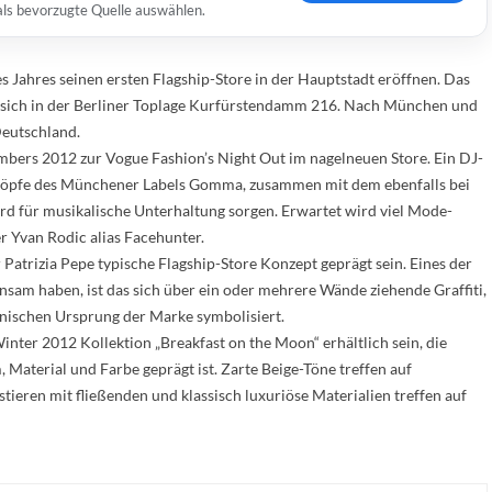
 als bevorzugte Quelle auswählen.
 Jahres seinen ersten Flagship-Store in der Hauptstadt eröffnen. Das
 sich in der Berliner Toplage Kurfürstendamm 216. Nach München und
Deutschland.
mbers 2012 zur Vogue Fashion’s Night Out im nagelneuen Store. Ein DJ-
 Köpfe des Münchener Labels Gomma, zusammen mit dem ebenfalls bei
rd für musikalische Unterhaltung sorgen. Erwartet wird viel Mode-
r Yvan Rodic alias Facehunter.
 Patrizia Pepe typische Flagship-Store Konzept geprägt sein. Eines der
nsam haben, ist das sich über ein oder mehrere Wände ziehende Graffiti,
anischen Ursprung der Marke symbolisiert.
inter 2012 Kollektion „Breakfast on the Moon“ erhältlich sein, die
aterial und Farbe geprägt ist. Zarte Beige-Töne treffen auf
tieren mit fließenden und klassisch luxuriöse Materialien treffen auf