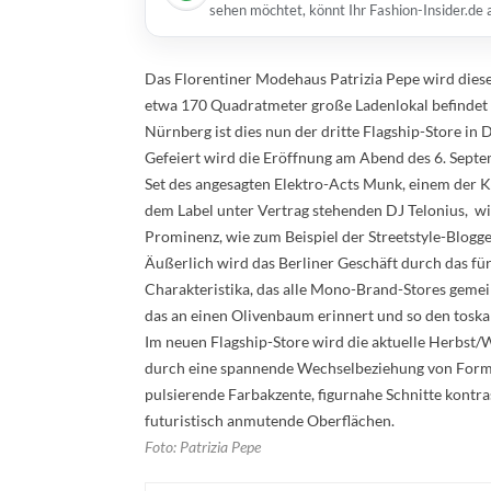
sehen möchtet, könnt Ihr Fashion-Insider.de
Das Florentiner Modehaus Patrizia Pepe wird dieses
etwa 170 Quadratmeter große Ladenlokal befindet
Nürnberg ist dies nun der dritte Flagship-Store in 
Gefeiert wird die Eröffnung am Abend des 6. Septe
Set des angesagten Elektro-Acts Munk, einem der
dem Label unter Vertrag stehenden DJ Telonius, wi
Prominenz, wie zum Beispiel der Streetstyle-Blogge
Äußerlich wird das Berliner Geschäft durch das für
Charakteristika, das alle Mono-Brand-Stores gemei
das an einen Olivenbaum erinnert und so den tosk
Im neuen Flagship-Store wird die aktuelle Herbst/W
durch eine spannende Wechselbeziehung von Form, M
pulsierende Farbakzente, figurnahe Schnitte kontras
futuristisch anmutende Oberflächen.
Foto: Patrizia Pepe