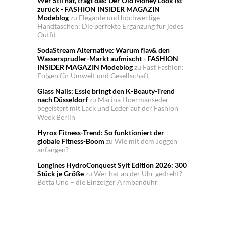
Wer Stil hat, trägt das: Der Old Money Look ist
zurück - FASHION INSIDER MAGAZIN
Modeblog
zu
Elegante und hochwertige
Handtaschen: Die perfekte Ergänzung für jedes
Outfit
SodaStream Alternative: Warum flav& den
Wassersprudler-Markt aufmischt - FASHION
INSIDER MAGAZIN Modeblog
zu
Fast Fashion:
Folgen für Umwelt und Gesellschaft
Glass Nails: Essie bringt den K-Beauty-Trend
nach Düsseldorf
zu
Marina Hoermanseder
begeistert mit Lack und Leder auf der Fashion
Week Berlin
Hyrox Fitness-Trend: So funktioniert der
globale Fitness-Boom
zu
Wie mit dem Joggen
anfangen?
Longines HydroConquest Sylt Edition 2026: 300
Stück je Größe
zu
Wer hat an der Uhr gedreht?
Botta Uno – die Einzeiger Armbanduhr