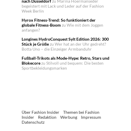
nach Düsseldorf
zu
Marina Hoermanseder
begeistert mit Lack und Leder auf der Fashion
Week Berlin
Hyrox Fitness-Trend: So funktioniert der
globale Fitness-Boom
zu
Wie mit dem Joggen
anfangen?
Longines HydroConquest Sylt Edition 2026: 300
Stück je Größe
zu
Wer hat an der Uhr gedreht?
Botta Uno – die Einzeiger Armbanduhr
Fußball-Trikots als Mode-Hype: Retro, Stars und
Blokecore
zu
Stilvoll und bequem: Die besten
Sportbekleidungsmarken
Über Fashion Insider
Themen bei Fashion
Insider
Redaktion
Werbung
Impressum
Datenschutz