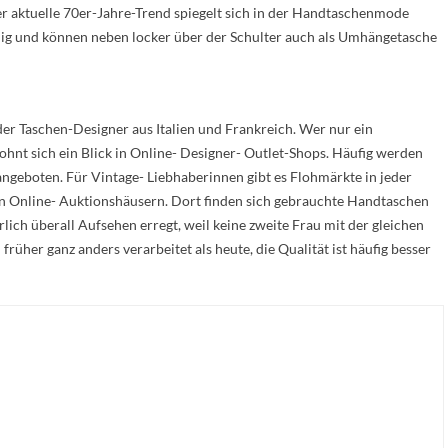
r aktuelle 70er-Jahre-Trend spiegelt sich in der Handtaschenmode
ig und können neben locker über der Schulter auch als Umhängetasche
er Taschen-Designer aus Italien und Frankreich. Wer nur ein
ohnt sich ein Blick in Online- Designer- Outlet-Shops. Häufig werden
 angeboten. Für Vintage- Liebhaberinnen gibt es Flohmärkte in jeder
an Online- Auktionshäusern. Dort finden sich gebrauchte Handtaschen
ich überall Aufsehen erregt, weil keine zweite Frau mit der gleichen
üher ganz anders verarbeitet als heute, die Qualität ist häufig besser