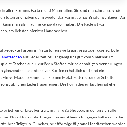
ie in allen Formen, Farben und Materialien. Sie sind manchmal so groß
aufstüten und haben dann wieder das Format eines Briefumschlages. Vor
r kann man als Frau nie genug davon haben. Die Rede ist von
hen, am liebsten Marken Handtaschen.
auf gedeckte Farben in Naturtönen wie braun, grau oder cognac. Edle
Handtaschen
aus Leder zeitlos, langlebig uns gut kombinierbar. Im
rspielte Taschen aus luxuriösen Stoffen mir reichhaltigen Verzierungen
 glänzenden, farbintensiven Stoffen erhältlich und sind ein
. Einige Modelle können an kleinen Metallketten über der Schulter
sonst üblichen Ledertrageriemen. Die Form dieser Taschen ist eher
zwei Extreme. Tagsüber trägt man große Shopper, in denen sich alle
 zum Notizblock unterbringen lassen. Abends hingegen halten sich die
tfit ihrer Trägerin. Clinches, briefförmige filigrane Handtaschen werden