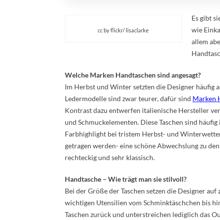
Es gibt s
wie Eink
cc by flickr/ lisaclarke
allem abe
Handtasc
Welche Marken Handtaschen sind angesagt?
Im Herbst und Winter setzten die Designer häufig 
Ledermodelle sind zwar teurer, dafür sind
Marken 
Kontrast dazu entwerfen italienische Hersteller ve
und Schmuckelementen. Diese Taschen sind häufig in
Farbhighlight bei tristem Herbst- und Winterwetter
getragen werden- eine schöne Abwechslung zu den 
rechteckig und sehr klassisch.
Handtasche – Wie trägt man sie stilvoll?
Bei der Größe der Taschen setzen die Designer auf 
wichtigen Utensilien vom Schminktäschchen bis hin
Taschen zurück und unterstreichen lediglich das Ou