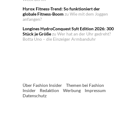
Hyrox Fitness-Trend: So funktioniert der
globale Fitness-Boom
zu
Wie mit dem Joggen
anfangen?
Longines HydroConquest Sylt Edition 2026: 300
Stück je Größe
zu
Wer hat an der Uhr gedreht?
Botta Uno – die Einzeiger Armbanduhr
Über Fashion Insider
Themen bei Fashion
Insider
Redaktion
Werbung
Impressum
Datenschutz