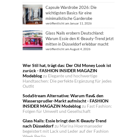
Capsule Wardrobe 2026: Die
wichtigsten Basics für eine
minimalistische Garderobe
veröffentlicht am Januar 11, 2026
Glass Nails erobern Deutschland:
Warum Essie den K-Beauty-Trend jetzt
mitten in Düsseldorf erlebbar macht
veröffentlicht am August 4, 2026
Wer Stil hat, trägt das: Der Old Money Look ist
zurück - FASHION INSIDER MAGAZIN
Modeblog
zu
Elegante und hochwertige
Handtaschen: Die perfekte Ergänzung für jedes
Outfit
SodaStream Alternative: Warum flav& den
Wassersprudler-Markt aufmischt - FASHION
INSIDER MAGAZIN Modeblog
zu
Fast Fashion:
Folgen für Umwelt und Gesellschaft
Glass Nails: Essie bringt den K-Beauty-Trend
nach Düsseldorf
zu
Marina Hoermanseder
begeistert mit Lack und Leder auf der Fashion
Week Berlin