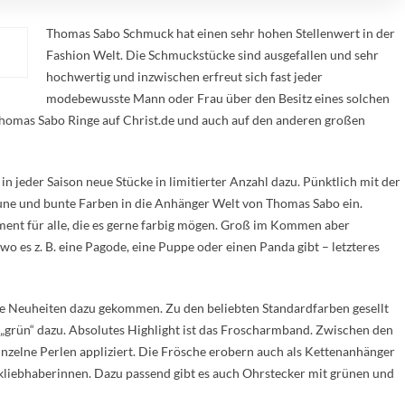
Thomas Sabo Schmuck hat einen sehr hohen Stellenwert in der
Fashion Welt. Die Schmuckstücke sind ausgefallen und sehr
hochwertig und inzwischen erfreut sich fast jeder
modebewusste Mann oder Frau über den Besitz eines solchen
homas Sabo Ringe auf Christ.de und auch auf den anderen großen
n jeder Saison neue Stücke in limitierter Anzahl dazu. Pünktlich mit der
ne und bunte Farben in die Anhänger Welt von Thomas Sabo ein.
ment für alle, die es gerne farbig mögen. Groß im Kommen aber
 wo es z. B. eine Pagode, eine Puppe oder einen Panda gibt – letzteres
ge Neuheiten dazu gekommen. Zu den beliebten Standardfarben gesellt
es „grün“ dazu. Absolutes Highlight ist das Froscharmband. Zwischen den
inzelne Perlen appliziert. Die Frösche erobern auch als Kettenanhänger
kliebhaberinnen. Dazu passend gibt es auch Ohrstecker mit grünen und