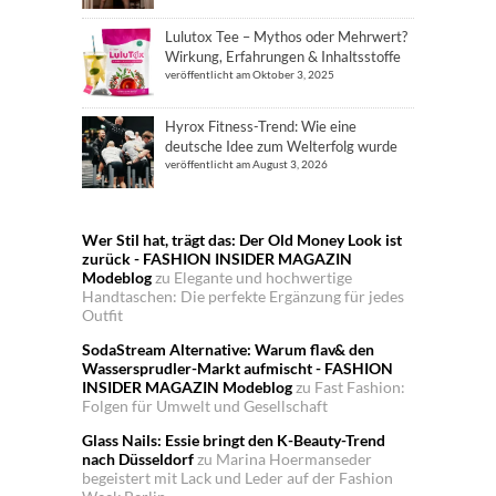
Lulutox Tee – Mythos oder Mehrwert?
Wirkung, Erfahrungen & Inhaltsstoffe
veröffentlicht am Oktober 3, 2025
Hyrox Fitness-Trend: Wie eine
deutsche Idee zum Welterfolg wurde
veröffentlicht am August 3, 2026
Wer Stil hat, trägt das: Der Old Money Look ist
zurück - FASHION INSIDER MAGAZIN
Modeblog
zu
Elegante und hochwertige
Handtaschen: Die perfekte Ergänzung für jedes
Outfit
SodaStream Alternative: Warum flav& den
Wassersprudler-Markt aufmischt - FASHION
INSIDER MAGAZIN Modeblog
zu
Fast Fashion:
Folgen für Umwelt und Gesellschaft
Glass Nails: Essie bringt den K-Beauty-Trend
nach Düsseldorf
zu
Marina Hoermanseder
begeistert mit Lack und Leder auf der Fashion