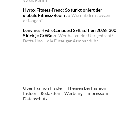
Week Berlin
Hyrox Fitness-Trend: So funktioniert der
globale Fitness-Boom
zu
Wie mit dem Joggen
anfangen?
Longines HydroConquest Sylt Edition 2026: 300
Stück je Größe
zu
Wer hat an der Uhr gedreht?
Botta Uno – die Einzeiger Armbanduhr
Über Fashion Insider
Themen bei Fashion
Insider
Redaktion
Werbung
Impressum
Datenschutz