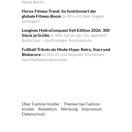
Week Berlin
Hyrox Fitness-Trend: So funktioniert der
globale Fitness-Boom
zu
Wie mit dem Joggen
anfangen?
Longines HydroConquest Sylt Edition 2026: 300
Stück je Größe
zu
Wer hat an der Uhr gedreht?
Botta Uno – die Einzeiger Armbanduhr
Fußball-Trikots als Mode-Hype: Retro, Stars und
Blokecore
zu
Stilvoll und bequem: Die besten
Sportbekleidungsmarken
Über Fashion Insider
Themen bei Fashion
Insider
Redaktion
Werbung
Impressum
Datenschutz