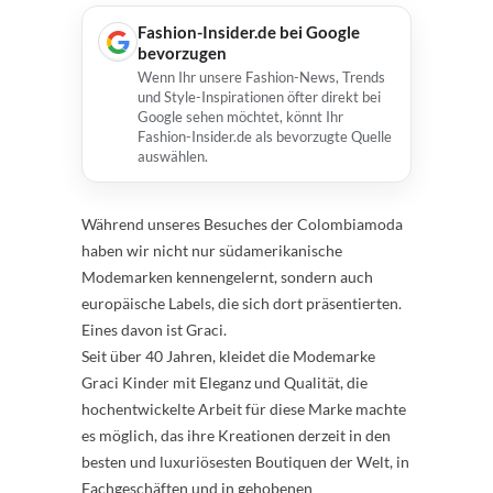
Fashion-Insider.de bei Google
bevorzugen
Wenn Ihr unsere Fashion-News, Trends
und Style-Inspirationen öfter direkt bei
Google sehen möchtet, könnt Ihr
Fashion-Insider.de als bevorzugte Quelle
auswählen.
Während unseres Besuches der Colombiamoda
haben wir nicht nur südamerikanische
Modemarken kennengelernt, sondern auch
europäische Labels, die sich dort präsentierten.
Eines davon ist Graci.
Seit über 40 Jahren, kleidet die Modemarke
Graci Kinder mit Eleganz und Qualität, die
hochentwickelte Arbeit für diese Marke machte
es möglich, das ihre Kreationen derzeit in den
besten und luxuriösesten Boutiquen der Welt, in
Fachgeschäften und in gehobenen