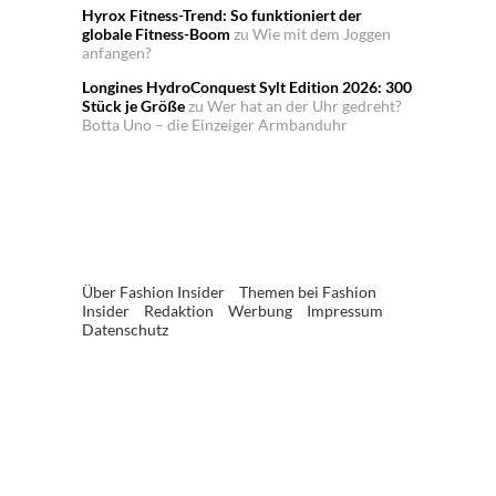
Hyrox Fitness-Trend: So funktioniert der
globale Fitness-Boom
zu
Wie mit dem Joggen
anfangen?
Longines HydroConquest Sylt Edition 2026: 300
Stück je Größe
zu
Wer hat an der Uhr gedreht?
Botta Uno – die Einzeiger Armbanduhr
Über Fashion Insider
Themen bei Fashion
Insider
Redaktion
Werbung
Impressum
Datenschutz