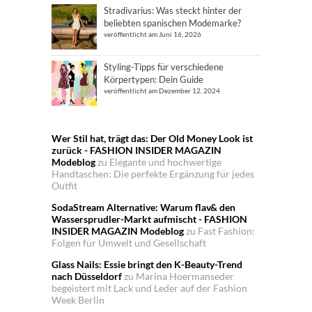
Stradivarius: Was steckt hinter der
beliebten spanischen Modemarke?
veröffentlicht am Juni 16, 2026
Styling-Tipps für verschiedene
Körpertypen: Dein Guide
veröffentlicht am Dezember 12, 2024
Wer Stil hat, trägt das: Der Old Money Look ist
zurück - FASHION INSIDER MAGAZIN
Modeblog
zu
Elegante und hochwertige
Handtaschen: Die perfekte Ergänzung für jedes
Outfit
SodaStream Alternative: Warum flav& den
Wassersprudler-Markt aufmischt - FASHION
INSIDER MAGAZIN Modeblog
zu
Fast Fashion:
Folgen für Umwelt und Gesellschaft
Glass Nails: Essie bringt den K-Beauty-Trend
nach Düsseldorf
zu
Marina Hoermanseder
begeistert mit Lack und Leder auf der Fashion
Week Berlin