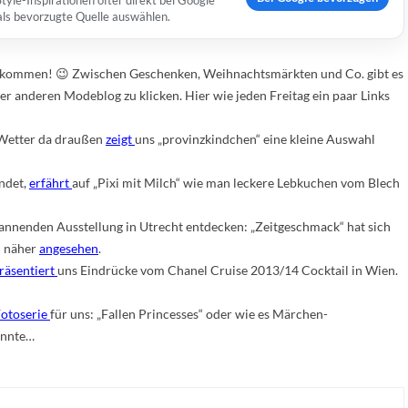
yle-Inspirationen öfter direkt bei Google
 als bevorzugte Quelle auswählen.
angekommen! 😉 Zwischen Geschenken, Weihnachtsmärkten und Co. gibt es
er anderen Modeblog zu klicken. Hier wie jeden Freitag ein paar Links
 Wetter da draußen
zeigt
uns „provinzkindchen“ eine kleine Auswahl
ndet,
erfährt
auf „Pixi mit Milch“ wie man leckere Lebkuchen vom Blech
nnenden Ausstellung in Utrecht entdecken: „Zeitgeschmack“ hat sich
l näher
angesehen
.
räsentiert
uns Eindrücke vom Chanel Cruise 2013/14 Cocktail in Wien.
otoserie
für uns: „Fallen Princesses“ oder wie es Märchen-
könnte…