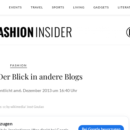
EVENTS
TRAVEL
SPORTS
LIVING
GADGETS
LITERA
FASHION
er Blick in andere Blogs
entlicht am
6. Dezember 2013 um 16:40 Uhr
s: cc by wikimedia/ José Goulao
rzugen
Bei Google bevorzugen