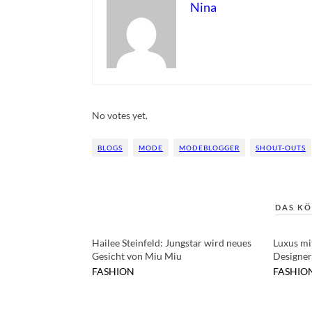
Nina
Rate this item:
Submit Rating
No votes yet.
BLOGS
MODE
MODEBLOGGER
SHOUT-OUTS
DAS KÖ
Hailee Steinfeld: Jungstar wird neues
Luxus mit
Gesicht von Miu Miu
Designer
FASHION
FASHIO