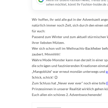
Wenn Ihr unsere Fashion-News, Trends und St
sehen möchtet, könnt Ihr Fashion-Insider.de
Wir hoffen, ihr seid alle gut in der Adventszeit 
natürlich immer noch Zeit, sich durch den einen od
für euch:
Passend zum Winter und zum aktuell stürmischen
ihrer liebsten Mützen.
Wer sich schon voll im Weihnachts-Backfieber befi
zaubert. Mmmhhh!
Wahre Mode-Monster kann man derzeit in einer spa
die schrägen und faszinierenden Kreationen einma
„Mangoblüte“ war erneut mondän unterwegs und
p
Schick, schick! 😉
Zum Schluss hat „Never ever ever“ noch eine tolle
F
Prinzessinnen in unserer Realität wirklich gehen 
Euch allen ein schönes 2. Adventswochenende!