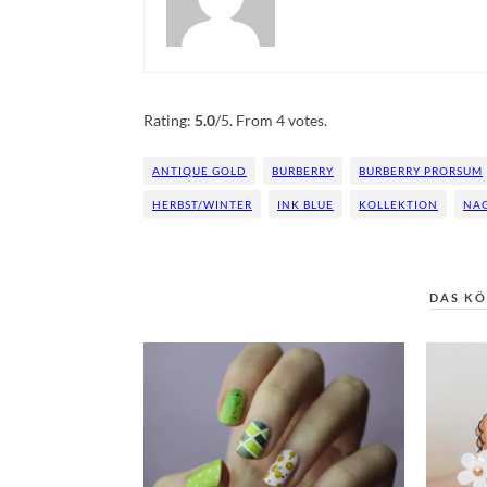
Rate this item:
Submit Rating
Rating:
5.0
/5. From 4 votes.
ANTIQUE GOLD
BURBERRY
BURBERRY PRORSUM
HERBST/WINTER
INK BLUE
KOLLEKTION
NA
DAS KÖ