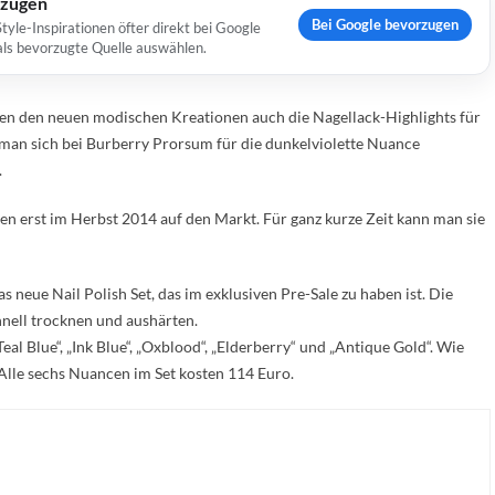
rzugen
Bei Google bevorzugen
yle-Inspirationen öfter direkt bei Google
 als bevorzugte Quelle auswählen.
n den neuen modischen Kreationen auch die Nagellack-Highlights für
 man sich bei Burberry Prorsum für die dunkelviolette Nuance
.
n erst im Herbst 2014 auf den Markt. Für ganz kurze Zeit kann man sie
 neue Nail Polish Set, das im exklusiven Pre-Sale zu haben ist. Die
hnell trocknen und aushärten.
eal Blue“, „Ink Blue“, „Oxblood“, „Elderberry“ und „Antique Gold“. Wie
 Alle sechs Nuancen im Set kosten 114 Euro.