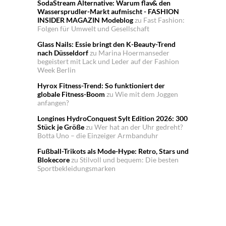
SodaStream Alternative: Warum flav& den
Wassersprudler-Markt aufmischt - FASHION
INSIDER MAGAZIN Modeblog
zu
Fast Fashion:
Folgen für Umwelt und Gesellschaft
Glass Nails: Essie bringt den K-Beauty-Trend
nach Düsseldorf
zu
Marina Hoermanseder
begeistert mit Lack und Leder auf der Fashion
Week Berlin
Hyrox Fitness-Trend: So funktioniert der
globale Fitness-Boom
zu
Wie mit dem Joggen
anfangen?
Longines HydroConquest Sylt Edition 2026: 300
Stück je Größe
zu
Wer hat an der Uhr gedreht?
Botta Uno – die Einzeiger Armbanduhr
Fußball-Trikots als Mode-Hype: Retro, Stars und
Blokecore
zu
Stilvoll und bequem: Die besten
Sportbekleidungsmarken