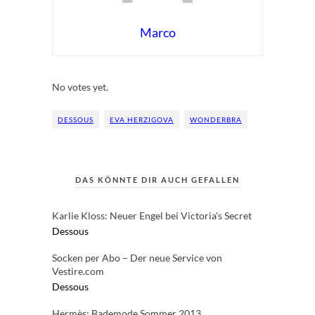
Marco
Rate this item:
Submit Rating
No votes yet.
DESSOUS
EVA HERZIGOVA
WONDERBRA
DAS KÖNNTE DIR AUCH GEFALLEN
Karlie Kloss: Neuer Engel bei Victoria's Secret
Dessous
Socken per Abo – Der neue Service von
Vestire.com
Dessous
Hermès: Bademode Sommer 2013