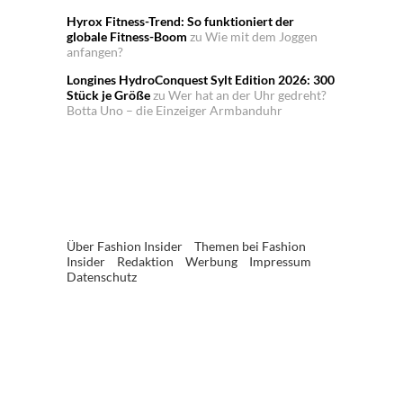
Hyrox Fitness-Trend: So funktioniert der
globale Fitness-Boom
zu
Wie mit dem Joggen
anfangen?
Longines HydroConquest Sylt Edition 2026: 300
Stück je Größe
zu
Wer hat an der Uhr gedreht?
Botta Uno – die Einzeiger Armbanduhr
Über Fashion Insider
Themen bei Fashion
Insider
Redaktion
Werbung
Impressum
Datenschutz