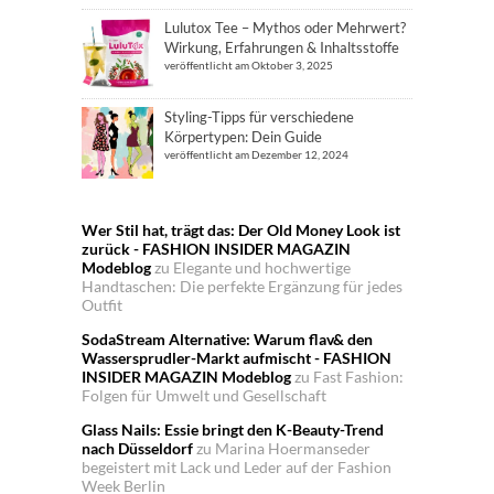
Lulutox Tee – Mythos oder Mehrwert?
Wirkung, Erfahrungen & Inhaltsstoffe
veröffentlicht am Oktober 3, 2025
Styling-Tipps für verschiedene
Körpertypen: Dein Guide
veröffentlicht am Dezember 12, 2024
Wer Stil hat, trägt das: Der Old Money Look ist
zurück - FASHION INSIDER MAGAZIN
Modeblog
zu
Elegante und hochwertige
Handtaschen: Die perfekte Ergänzung für jedes
Outfit
SodaStream Alternative: Warum flav& den
Wassersprudler-Markt aufmischt - FASHION
INSIDER MAGAZIN Modeblog
zu
Fast Fashion:
Folgen für Umwelt und Gesellschaft
Glass Nails: Essie bringt den K-Beauty-Trend
nach Düsseldorf
zu
Marina Hoermanseder
begeistert mit Lack und Leder auf der Fashion
Week Berlin