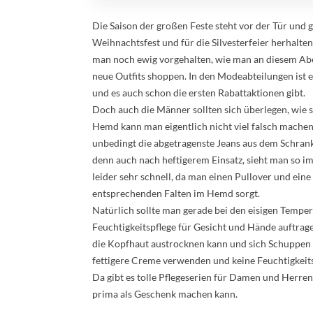
Die Saison der großen Feste steht vor der Tür und
Weihnachtsfest und für die Silvesterfeier herhalt
man noch ewig vorgehalten, wie man an diesem Aben
neue Outfits shoppen. In den Modeabteilungen ist e
und es auch schon die ersten Rabattaktionen gibt.
Doch auch die Männer sollten sich überlegen, wie s
Hemd kann man eigentlich nicht viel falsch machen
unbedingt die abgetragenste Jeans aus dem Schrank
denn auch nach heftigerem Einsatz, sieht man so i
leider sehr schnell, da man einen Pullover und eine
entsprechenden Falten im Hemd sorgt.
Natürlich sollte man gerade bei den eisigen Tempe
Feuchtigkeitspflege für Gesicht und Hände auftra
die Kopfhaut austrocknen kann und sich Schuppen b
fettigere Creme verwenden und keine Feuchtigkeit
Da gibt es tolle Pflegeserien für Damen und Herren
prima als Geschenk machen kann.