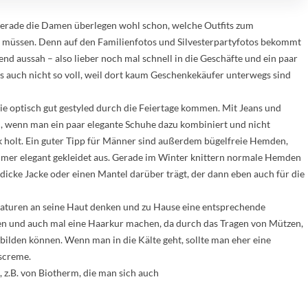
 gerade die Damen überlegen wohl schon, welche Outfits zum
en müssen. Denn auf den Familienfotos und Silvesterpartyfotos bekommt
d aussah – also lieber noch mal schnell in die Geschäfte und ein paar
s auch nicht so voll, weil dort kaum Geschenkekäufer unterwegs sind
ie optisch gut gestyled durch die Feiertage kommen. Mit Jeans und
, wenn man ein paar elegante Schuhe dazu kombiniert und nicht
 holt. Ein guter Tipp für Männer sind außerdem bügelfreie Hemden,
mmer elegant gekleidet aus. Gerade im Winter knittern normale Hemden
 dicke Jacke oder einen Mantel darüber trägt, der dann eben auch für die
raturen an seine Haut denken und zu Hause eine entsprechende
gen und auch mal eine Haarkur machen, da durch das Tragen von Mützen,
ilden können. Wenn man in die Kälte geht, sollte man eher eine
screme.
, z.B. von Biotherm, die man sich auch