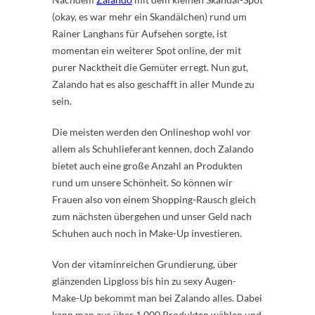
(okay, es war mehr ein Skandälchen) rund um
Rainer Langhans für Aufsehen sorgte, ist
momentan ein weiterer Spot online, der mit
purer Nacktheit die Gemüter erregt. Nun gut,
Zalando hat es also geschafft in aller Munde zu
sein.
Die meisten werden den Onlineshop wohl vor
allem als Schuhlieferant kennen, doch Zalando
bietet auch eine große Anzahl an Produkten
rund um unsere Schönheit. So können wir
Frauen also von einem Shopping-Rausch gleich
zum nächsten übergehen und unser Geld nach
Schuhen auch noch in Make-Up investieren.
Von der vitaminreichen Grundierung, über
glänzenden Lipgloss bis hin zu sexy Augen-
Make-Up bekommt man bei Zalando alles. Dabei
kann man aus über 1.000 Produkten wählen und