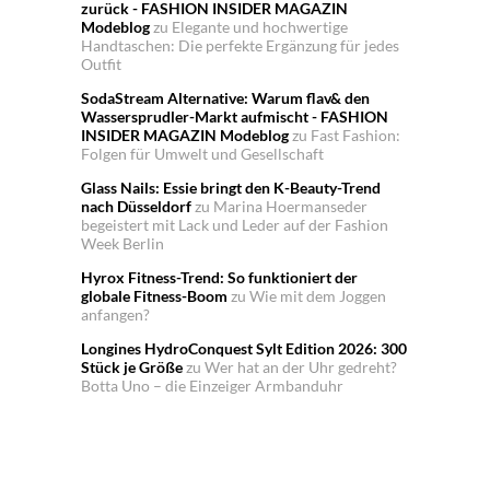
zurück - FASHION INSIDER MAGAZIN
Modeblog
zu
Elegante und hochwertige
Handtaschen: Die perfekte Ergänzung für jedes
Outfit
SodaStream Alternative: Warum flav& den
Wassersprudler-Markt aufmischt - FASHION
INSIDER MAGAZIN Modeblog
zu
Fast Fashion:
Folgen für Umwelt und Gesellschaft
Glass Nails: Essie bringt den K-Beauty-Trend
nach Düsseldorf
zu
Marina Hoermanseder
begeistert mit Lack und Leder auf der Fashion
Week Berlin
Hyrox Fitness-Trend: So funktioniert der
globale Fitness-Boom
zu
Wie mit dem Joggen
anfangen?
Longines HydroConquest Sylt Edition 2026: 300
Stück je Größe
zu
Wer hat an der Uhr gedreht?
Botta Uno – die Einzeiger Armbanduhr