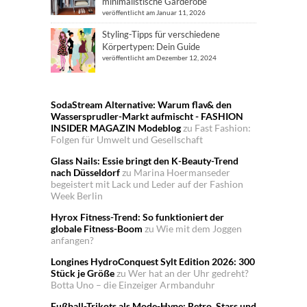
minimalistische Garderobe
veröffentlicht am Januar 11, 2026
Styling-Tipps für verschiedene
Körpertypen: Dein Guide
veröffentlicht am Dezember 12, 2024
SodaStream Alternative: Warum flav& den
Wassersprudler-Markt aufmischt - FASHION
INSIDER MAGAZIN Modeblog
zu
Fast Fashion:
Folgen für Umwelt und Gesellschaft
Glass Nails: Essie bringt den K-Beauty-Trend
nach Düsseldorf
zu
Marina Hoermanseder
begeistert mit Lack und Leder auf der Fashion
Week Berlin
Hyrox Fitness-Trend: So funktioniert der
globale Fitness-Boom
zu
Wie mit dem Joggen
anfangen?
Longines HydroConquest Sylt Edition 2026: 300
Stück je Größe
zu
Wer hat an der Uhr gedreht?
Botta Uno – die Einzeiger Armbanduhr
Fußball-Trikots als Mode-Hype: Retro, Stars und