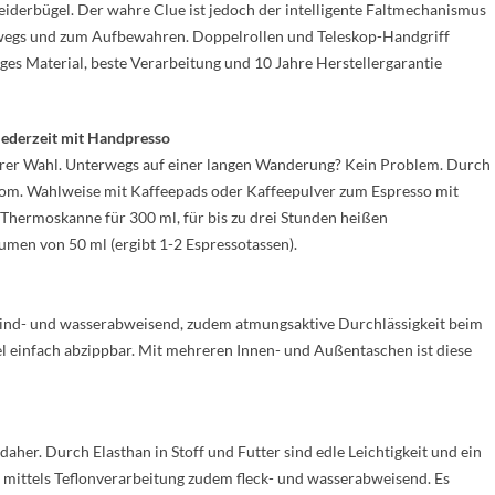
iderbügel. Der wahre Clue ist jedoch der intelligente Faltmechanismus
wegs und zum Aufbewahren. Doppelrollen und Teleskop-Handgriff
es Material, beste Verarbeitung und 10 Jahre Herstellergarantie
jederzeit mit Handpresso
rer Wahl. Unterwegs auf einer langen Wanderung? Kein Problem. Durch
rom. Wahlweise mit Kaffeepads oder Kaffeepulver zum Espresso mit
 Thermoskanne für 300 ml, für bis zu drei Stunden heißen
umen von 50 ml (ergibt 1-2 Espressotassen).
 Wind- und wasserabweisend, zudem atmungsaktive Durchlässigkeit beim
l einfach abzippbar. Mit mehreren Innen- und Außentaschen ist diese
her. Durch Elasthan in Stoff und Futter sind edle Leichtigkeit und ein
, mittels Teflonverarbeitung zudem fleck- und wasserabweisend. Es