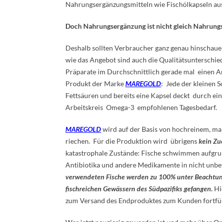
Nahrungsergänzungsmitteln wie Fischölkapseln au
Doch Nahrungsergänzung ist nicht gleich Nahrung
Deshalb sollten Verbraucher ganz genau hinschauen
wie das Angebot sind auch die Qualitätsunterschie
Präparate im Durchschnittlich gerade mal einen An
Produkt der Marke
MAREGOLD
: Jede der kleinen 
Fettsäuren und bereits eine Kapsel deckt durch 
Arbeitskreis Omega-3 empfohlenen Tagesbedarf.
MAREGOLD
wird auf der Basis von hochreinem, mar
riechen. Für die Produktion wird übrigens
kein Zu
katastrophale Zustände: Fische schwimmen aufgru
Antibiotika und andere Medikamente in nicht unb
verwendeten Fische werden zu 100% unter Beachtun
fischreichen Gewässern des Südpazifiks gefangen.
Hi
zum Versand des Endproduktes zum Kunden fortführ