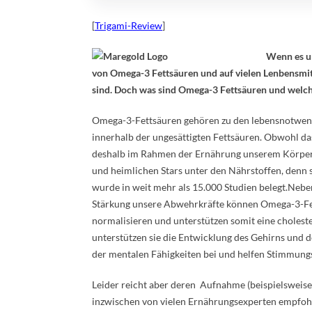
[
Trigami-Review
]
Wenn es um
von Omega-3 Fettsäuren und auf vielen Lenbensmit
sind. Doch was sind Omega-3 Fettsäuren und welche
Omega-3-Fettsäuren gehören zu den lebensnotwendi
innerhalb der ungesättigten Fettsäuren. Obwohl da
deshalb im Rahmen der Ernährung unserem Körper 
und heimlichen Stars unter den Nährstoffen, denn s
wurde in weit mehr als 15.000 Studien belegt.Neb
Stärkung unsere Abwehrkräfte können Omega-3-Fett
normalisieren und unterstützen somit eine choles
unterstützen sie die Entwicklung des Gehirns und 
der mentalen Fähigkeiten bei und helfen Stimmun
Leider reicht aber deren Aufnahme (beispielsweise 
inzwischen von vielen Ernährungsexperten empfohl