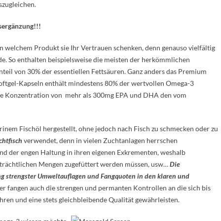
szugleichen.
sergänzung!!!
 welchem Produkt sie Ihr Vertrauen schenken, denn genauso vielfältig
de. So enthalten beispielsweise die meisten der herkömmlichen
teil von 30% der essentiellen Fettsäuren. Ganz anders das Premium
Softgel-Kapseln enthält mindestens 80% der wertvollen Omega-3
eine Konzentration von mehr als 300mg EPA und DHA den vom
inem Fischöl hergestellt, ohne jedoch nach Fisch zu schmecken oder zu
chtfisch
verwendet, denn in vielen Zuchtanlagen herrschen
nd der engen Haltung in ihren eigenen Exkrementen, weshalb
eträchtlichen Mengen zugefüttert werden müssen, usw…
Die
g strengster Umweltauflagen und Fangquoten in den klaren und
er fangen auch die strengen und permanten Kontrollen an die sich bis
en und eine stets gleichbleibende Qualität gewährleisten.