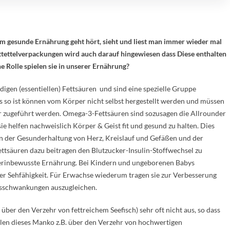
 gesunde Ernährung geht hört, sieht und liest man immer wieder mal
tettelverpackungen wird auch darauf hingewiesen dass Diese enthalten
 Rolle spielen sie in unserer Ernährung?
gen (essentiellen) Fettsäuren und sind eine spezielle Gruppe
s so ist können vom Körper nicht selbst hergestellt werden und müssen
zugeführt werden. Omega-3-Fettsäuren sind sozusagen die Allrounder
ie helfen nachweislich Körper & Geist fit und gesund zu halten. Dies
en der Gesunderhaltung von Herz, Kreislauf und Gefäßen und der
säuren dazu beitragen den Blutzucker-Insulin-Stoffwechsel zu
terinbewusste Ernährung. Bei Kindern und ungeborenen Babys
der Sehfähigkeit. Für Erwachse wiederum tragen sie zur Verbesserung
gsschwankungen auszugleichen.
über den Verzehr von fettreichem Seefisch) sehr oft nicht aus, so dass
en dieses Manko z.B. über den Verzehr von hochwertigen