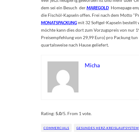
Wer jetzt neugierig geworden ist und mehr übe
r O
dem sei ein Besuch der
MAREGOLD
Homepage empfo
die Fischöl-Kapseln offen. Frei nach dem Motto "P
MONATSPACKUNG
mit 32 Softgel-Kapseln bestellt
möchte kann dies dort zum Vorzugspreis von nur 19
Preisempfehlung von 29,99 Euro) pro Packung tu
quartalsweise nach Hause geliefert.
Micha
Rate this item:
Submit Rating
Rating:
5.0
/5. From 1 vote.
COMMERCIALS
GESUNDES HERZ-KREISLAUFSYSTEM