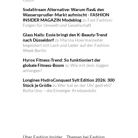
SodaStream Alternative: Warum flav& den
Wassersprudler-Markt aufmischt - FASHION
INSIDER MAGAZIN Modeblog
zu
Fast Fashion:
Folgen für Umwelt und Gesellschaft
Glass Nails: Essie bringt den K-Beauty-Trend
nach Düsseldorf
zu
Marina Hoermanseder
begeistert mit Lack und Leder auf der Fashion
Week Berlin
Hyrox Fitness-Trend: So funktioniert der
globale Fitness-Boom
zu
Wie mit dem Joggen
anfangen?
Longines HydroConquest Sylt Edition 2026: 300
Stück je Größe
zu
Wer hat an der Uhr gedreht?
Botta Uno – die Einzeiger Armbanduhr
Über Fashion Insider
Themen bei Fashion