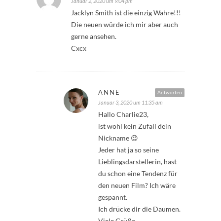
Januar 2, 2020 um 9:04 pm
Jacklyn Smith ist die einzig Wahre!!!
Die neuen würde ich mir aber auch
gerne ansehen.
Cxcx
ANNE
Antworten
Januar 3, 2020 um 11:35 am
Hallo Charlie23,
ist wohl kein Zufall dein
Nickname 😉
Jeder hat ja so seine
Lieblingsdarstellerin, hast
du schon eine Tendenz für
den neuen Film? Ich wäre
gespannt.
Ich drücke dir die Daumen.
Viele Grüße