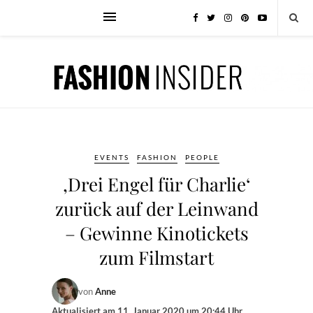
EVENTS
FASHION
PEOPLE
‚Drei Engel für Charlie‘
zurück auf der Leinwand
– Gewinne Kinotickets
zum Filmstart
von
Anne
Aktualisiert am
11. Januar 2020 um 20:44 Uhr