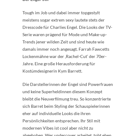
Tough im Job und dabei immer topgestylt
meistens sogar extrem sexy lautete stets der
Dresscode für Charlies Engel. Die Looks der TV-
Serie waren prägend für Mode und Make-up-
Trends jener wilden Zeit und sind heute wie
damals immer noch angesagt. Farrah Fawcetts
Lockenmähne war der ‚Rachel-Cut’ der 70er-
Jahre. Eine große Herausforderung für
Kostümdesignerin Kym Barrett.
Die Darstellerinnen der Engel sind Powerfrauen
und keine Superheldinnen diesem Konzept
bleibt die Neuverfilmung treu. So konzentrierte
sich Barret beim Styling der Schauspielerinnen
eher auf individuelle Looks die ihren
Persönlichkeiten entsprechen. Ihr Stil mit
modernen Vibes ist cool aber nicht zu
abgehoben. Wer undercover arbeitet, tobt eben