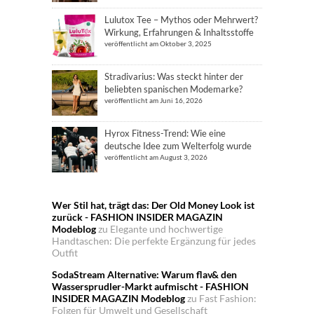
Lulutox Tee – Mythos oder Mehrwert?
Wirkung, Erfahrungen & Inhaltsstoffe
veröffentlicht am Oktober 3, 2025
Stradivarius: Was steckt hinter der
beliebten spanischen Modemarke?
veröffentlicht am Juni 16, 2026
Hyrox Fitness-Trend: Wie eine
deutsche Idee zum Welterfolg wurde
veröffentlicht am August 3, 2026
Wer Stil hat, trägt das: Der Old Money Look ist
zurück - FASHION INSIDER MAGAZIN
Modeblog
zu
Elegante und hochwertige
Handtaschen: Die perfekte Ergänzung für jedes
Outfit
SodaStream Alternative: Warum flav& den
Wassersprudler-Markt aufmischt - FASHION
INSIDER MAGAZIN Modeblog
zu
Fast Fashion:
Folgen für Umwelt und Gesellschaft