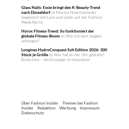
Glass Nails: Essie bringt den K-Beauty-Trend
nach Düsseldorf
zu
Marina Hoermanseder
begeistert mit Lack und Leder auf der Fashion
Week Berlin
Hyrox Fitness-Trend: So funktioniert der
globale Fitness-Boom
zu
Wie mit dem Joggen
anfangen?
Longines HydroConquest Sylt Edition 2026: 300
Stück je Größe
zu
Wer hat an der Uhr gedreht?
Botta Uno – die Einzeiger Armbanduhr
Über Fashion Insider
Themen bei Fashion
Insider
Redaktion
Werbung
Impressum
Datenschutz