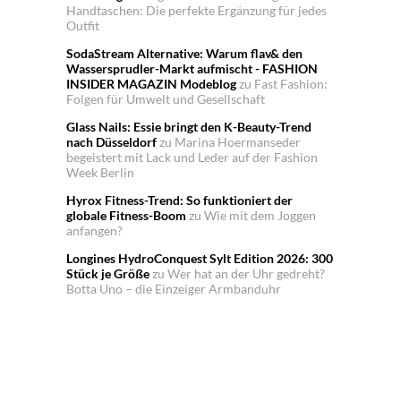
Handtaschen: Die perfekte Ergänzung für jedes
Outfit
SodaStream Alternative: Warum flav& den
Wassersprudler-Markt aufmischt - FASHION
INSIDER MAGAZIN Modeblog
zu
Fast Fashion:
Folgen für Umwelt und Gesellschaft
Glass Nails: Essie bringt den K-Beauty-Trend
nach Düsseldorf
zu
Marina Hoermanseder
begeistert mit Lack und Leder auf der Fashion
Week Berlin
Hyrox Fitness-Trend: So funktioniert der
globale Fitness-Boom
zu
Wie mit dem Joggen
anfangen?
Longines HydroConquest Sylt Edition 2026: 300
Stück je Größe
zu
Wer hat an der Uhr gedreht?
Botta Uno – die Einzeiger Armbanduhr