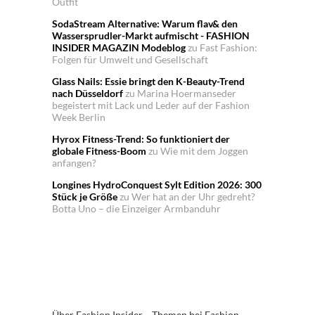
Outfit
SodaStream Alternative: Warum flav& den
Wassersprudler-Markt aufmischt - FASHION
INSIDER MAGAZIN Modeblog
zu
Fast Fashion:
Folgen für Umwelt und Gesellschaft
Glass Nails: Essie bringt den K-Beauty-Trend
nach Düsseldorf
zu
Marina Hoermanseder
begeistert mit Lack und Leder auf der Fashion
Week Berlin
Hyrox Fitness-Trend: So funktioniert der
globale Fitness-Boom
zu
Wie mit dem Joggen
anfangen?
Longines HydroConquest Sylt Edition 2026: 300
Stück je Größe
zu
Wer hat an der Uhr gedreht?
Botta Uno – die Einzeiger Armbanduhr
Über Fashion Insider
Themen bei Fashion