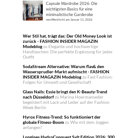
Capsule Wardrobe 2026: Die
wichtigsten Basics für eine
minimalistische Garderobe
veröffentlicht am Januar 11, 2026
Wer Stil hat, trägt das: Der Old Money Look ist
zurück - FASHION INSIDER MAGAZIN
Modeblog
zu
Elegante und hochwertige
Handtaschen: Die perfekte Ergänzung für jedes
Outfit
SodaStream Alternative: Warum flav& den
Wassersprudler-Markt aufmischt - FASHION
INSIDER MAGAZIN Modeblog
zu
Fast Fashion:
Folgen für Umwelt und Gesellschaft
Glass Nails: Essie bringt den K-Beauty-Trend
nach Düsseldorf
zu
Marina Hoermanseder
begeistert mit Lack und Leder auf der Fashion
Week Berlin
Hyrox Fitness-Trend: So funktioniert der
globale Fitness-Boom
zu
Wie mit dem Joggen
anfangen?
Longines HydroConquest Sylt Edition 2026: 300