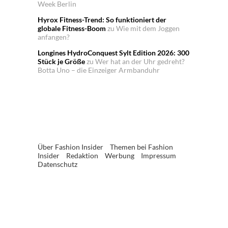
Week Berlin
Hyrox Fitness-Trend: So funktioniert der
globale Fitness-Boom
zu
Wie mit dem Joggen
anfangen?
Longines HydroConquest Sylt Edition 2026: 300
Stück je Größe
zu
Wer hat an der Uhr gedreht?
Botta Uno – die Einzeiger Armbanduhr
Über Fashion Insider
Themen bei Fashion
Insider
Redaktion
Werbung
Impressum
Datenschutz