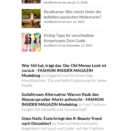
veröffentlicht am Januar 11, 2026
Stradivarius: Was steckt hinter der
beliebten spanischen Modemarke?
veröffentlicht am Juni 16, 2026
Styling-Tipps für verschiedene
Körpertypen: Dein Guide
veröffentlicht am Dezember 12, 2024
Wer Stil hat, trägt das: Der Old Money Look ist
zurück - FASHION INSIDER MAGAZIN
Modeblog
zu
Elegante und hochwertige
Handtaschen: Die perfekte Ergänzung für jedes
Outfit
SodaStream Alternative: Warum flav& den
Wassersprudler-Markt aufmischt - FASHION
INSIDER MAGAZIN Modeblog
zu
Fast Fashion:
Folgen für Umwelt und Gesellschaft
Glass Nails: Essie bringt den K-Beauty-Trend
nach Düsseldorf
zu
Marina Hoermanseder
begeistert mit Lack und Leder auf der Fashion