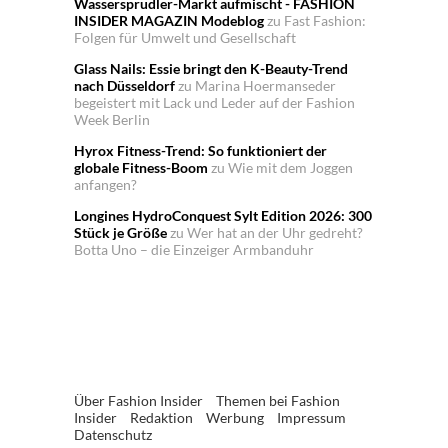
Wassersprudler-Markt aufmischt - FASHION
INSIDER MAGAZIN Modeblog
zu
Fast Fashion:
Folgen für Umwelt und Gesellschaft
Glass Nails: Essie bringt den K-Beauty-Trend
nach Düsseldorf
zu
Marina Hoermanseder
begeistert mit Lack und Leder auf der Fashion
Week Berlin
Hyrox Fitness-Trend: So funktioniert der
globale Fitness-Boom
zu
Wie mit dem Joggen
anfangen?
Longines HydroConquest Sylt Edition 2026: 300
Stück je Größe
zu
Wer hat an der Uhr gedreht?
Botta Uno – die Einzeiger Armbanduhr
Über Fashion Insider
Themen bei Fashion
Insider
Redaktion
Werbung
Impressum
Datenschutz