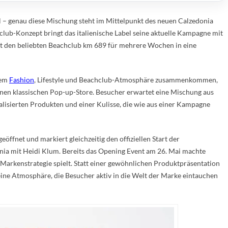
 – genau diese Mischung steht im Mittelpunkt des neuen Calzedonia
ub-Konzept bringt das italienische Label seine aktuelle Kampagne mit
t den beliebten Beachclub km 689 für mehrere Wochen in eine
dem
Fashion
, Lifestyle und Beachclub-Atmosphäre zusammenkommen,
inen klassischen Pop-up-Store. Besucher erwartet eine Mischung aus
lisierten Produkten und einer Kulisse, die wie aus einer Kampagne
öffnet und markiert gleichzeitig den offiziellen Start der
a mit Heidi Klum. Bereits das Opening Event am 26. Mai machte
r Markenstrategie spielt. Statt einer gewöhnlichen Produktpräsentation
eine Atmosphäre, die Besucher aktiv in die Welt der Marke eintauchen