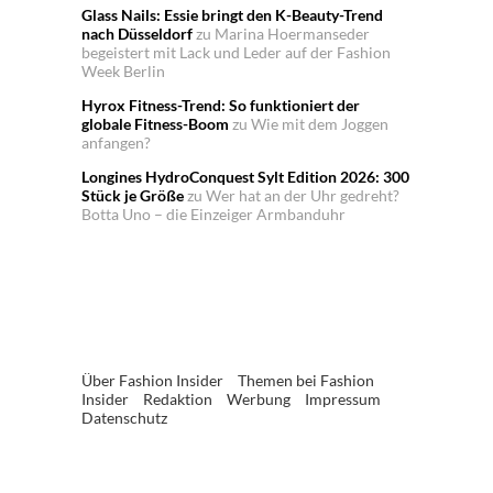
Glass Nails: Essie bringt den K-Beauty-Trend
nach Düsseldorf
zu
Marina Hoermanseder
begeistert mit Lack und Leder auf der Fashion
Week Berlin
Hyrox Fitness-Trend: So funktioniert der
globale Fitness-Boom
zu
Wie mit dem Joggen
anfangen?
Longines HydroConquest Sylt Edition 2026: 300
Stück je Größe
zu
Wer hat an der Uhr gedreht?
Botta Uno – die Einzeiger Armbanduhr
Über Fashion Insider
Themen bei Fashion
Insider
Redaktion
Werbung
Impressum
Datenschutz