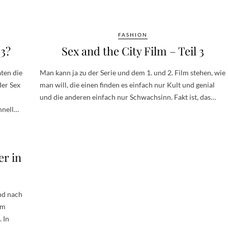
FASHION
3?
Sex and the City Film – Teil 3
ten die
Man kann ja zu der Serie und dem 1. und 2. Film stehen, wie
der Sex
man will, die einen finden es einfach nur Kult und genial
und die anderen einfach nur Schwachsinn. Fakt ist, das…
hnell…
er in
nd nach
em
 In