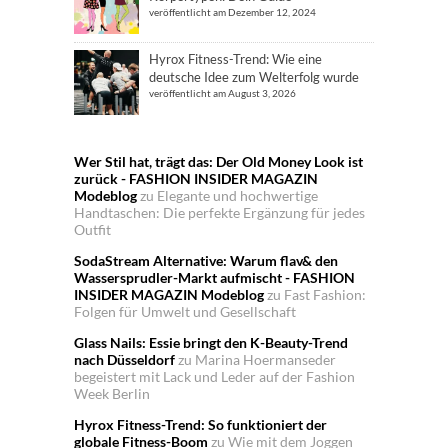
veröffentlicht am Dezember 12, 2024
Hyrox Fitness-Trend: Wie eine
deutsche Idee zum Welterfolg wurde
veröffentlicht am August 3, 2026
Wer Stil hat, trägt das: Der Old Money Look ist
zurück - FASHION INSIDER MAGAZIN
Modeblog
zu
Elegante und hochwertige
Handtaschen: Die perfekte Ergänzung für jedes
Outfit
SodaStream Alternative: Warum flav& den
Wassersprudler-Markt aufmischt - FASHION
INSIDER MAGAZIN Modeblog
zu
Fast Fashion:
Folgen für Umwelt und Gesellschaft
Glass Nails: Essie bringt den K-Beauty-Trend
nach Düsseldorf
zu
Marina Hoermanseder
begeistert mit Lack und Leder auf der Fashion
Week Berlin
Hyrox Fitness-Trend: So funktioniert der
globale Fitness-Boom
zu
Wie mit dem Joggen