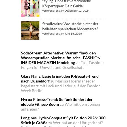
Styling-Tipps für verschiedene
Körpertypen: Dein Guide
veröffentlicht am Dezember 12, 2024
Stradivarius: Was steckt hinter der
beliebten spanischen Modemarke?
veröffentlicht am Juni 16, 2026
SodaStream Alternative: Warum flav& den
Wassersprudler-Markt aufmischt - FASHION
INSIDER MAGAZIN Modeblog
zu
Fast Fashion:
Folgen für Umwelt und Gesellschaft
Glass Nails: Essie bringt den K-Beauty-Trend
nach Düsseldorf
zu
Marina Hoermanseder
begeistert mit Lack und Leder auf der Fashion
Week Berlin
Hyrox Fitness-Trend: So funktioniert der
globale Fitness-Boom
zu
Wie mit dem Joggen
anfangen?
Longines HydroConquest Sylt Edition 2026: 300
Stück je Größe
zu
Wer hat an der Uhr gedreht?