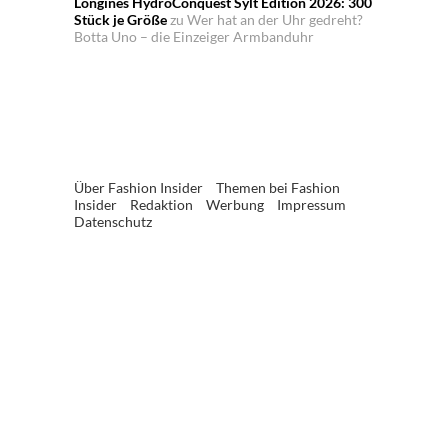
Longines HydroConquest Sylt Edition 2026: 300
Stück je Größe
zu
Wer hat an der Uhr gedreht?
Botta Uno – die Einzeiger Armbanduhr
Über Fashion Insider
Themen bei Fashion
Insider
Redaktion
Werbung
Impressum
Datenschutz