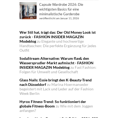
Capsule Wardrobe 2026: Die
wichtigsten Basics für eine
minimalistische Garderobe
veröffentlicht am Januar 11, 2026
Wer Stil hat, trägt das: Der Old Money Look ist
zurück - FASHION INSIDER MAGAZIN
Modeblog
zu
Elegante und hochwertige
Handtaschen: Die perfekte Ergänzung für jedes
Outfit
SodaStream Alternative: Warum flav& den
Wassersprudler-Markt aufmischt - FASHION
INSIDER MAGAZIN Modeblog
zu
Fast Fashion:
Folgen für Umwelt und Gesellschaft
Glass Nails: Essie bringt den K-Beauty-Trend
nach Düsseldorf
zu
Marina Hoermanseder
begeistert mit Lack und Leder auf der Fashion
Week Berlin
Hyrox Fitness-Trend: So funktioniert der
globale Fitness-Boom
zu
Wie mit dem Joggen
anfangen?