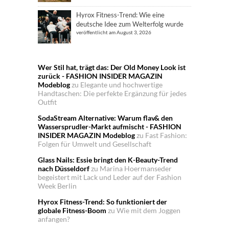
Hyrox Fitness-Trend: Wie eine
deutsche Idee zum Welterfolg wurde
veröffentlicht am August 3, 2026
Wer Stil hat, trägt das: Der Old Money Look ist
zurück - FASHION INSIDER MAGAZIN
Modeblog
zu
Elegante und hochwertige
Handtaschen: Die perfekte Ergänzung für jedes
Outfit
SodaStream Alternative: Warum flav& den
Wassersprudler-Markt aufmischt - FASHION
INSIDER MAGAZIN Modeblog
zu
Fast Fashion:
Folgen für Umwelt und Gesellschaft
Glass Nails: Essie bringt den K-Beauty-Trend
nach Düsseldorf
zu
Marina Hoermanseder
begeistert mit Lack und Leder auf der Fashion
Week Berlin
Hyrox Fitness-Trend: So funktioniert der
globale Fitness-Boom
zu
Wie mit dem Joggen
anfangen?