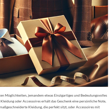
sten Möglichkeiten, jemandem etwas Einzigartiges und Bedeutungsvolles
 Kleidung oder Accessoires erhält das Geschenk eine persönliche Note,
maßgeschneiderte Kleidung, die perfekt sitzt, oder Accessoires mit