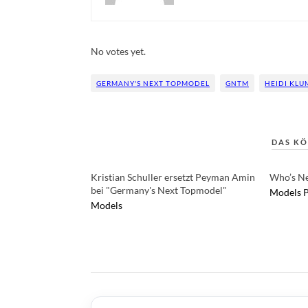
Rate this item:
Submit Rating
No votes yet.
GERMANY'S NEXT TOPMODEL
GNTM
HEIDI KLU
DAS KÖ
Kristian Schuller ersetzt Peyman Amin
Who’s Ne
bei "Germany's Next Topmodel"
Models
Models