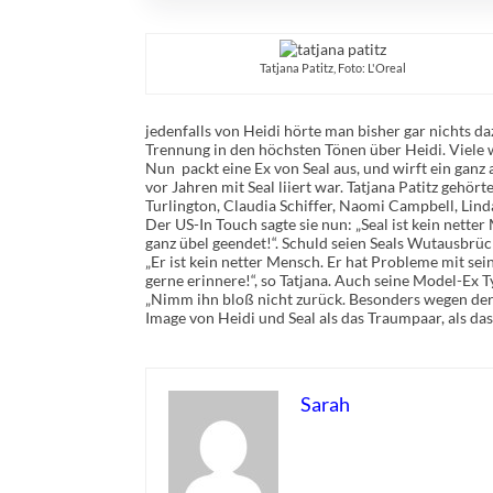
Tatjana Patitz, Foto: L'Oreal
jedenfalls von Heidi hörte man bisher gar nichts d
Trennung in den höchsten Tönen über Heidi. Viele 
Nun packt eine Ex von Seal aus, und wirft ein ganz
vor Jahren mit Seal liiert war. Tatjana Patitz geh
Turlington, Claudia Schiffer, Naomi Campbell, Lind
Der US-In Touch sagte sie nun: „Seal ist kein netter
ganz übel geendet!“. Schuld seien Seals Wutausbrü
„Er ist kein netter Mensch. Er hat Probleme mit sei
gerne erinnere!“, so Tatjana. Auch seine Model-Ex T
„Nimm ihn bloß nicht zurück. Besonders wegen der 
Image von Heidi und Seal als das Traumpaar, als da
Sarah