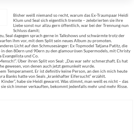
Bisher weiß niemand so recht, warum das Ex-Traumpaar Heidi
Klum und Seal sich eigentlich trennte – zelebrierten sie ihre
Liebe sonst nur allzu gern öffentlich, war bei der Trennung nun
Schluss damit;
azu, Seal dagegen sprach gerne in Talkshows und schwärmte trotz der
warfen ihm vor, mit dem Split sein neues Album zu promoten.
 anderes Licht auf den Schmusesänger: Ex-Topmodel Tatjana Patitz, die
örte in den 80ern und 90ern zu den glamourösen Supermodels, mit Christy
a Evangelista und Co.
 Mensch!“. Über ihren Split von Seal: „Das war sehr schmerzhaft. Es hat
che gewesen, von denen auch jetzt gemunkelt wurde.
nem Temperament. Er ist definitiv keine Person, an den ich mich heute
yra Banks hatte von Seals „krankhafter Eifersucht“ erzählt.
Kinder“, habe sie Heidi gewarnt. Was stimmt, man weiß es nicht – das
s sie sich immer verkauften, bekommt jedenfalls mehr und mehr Risse.