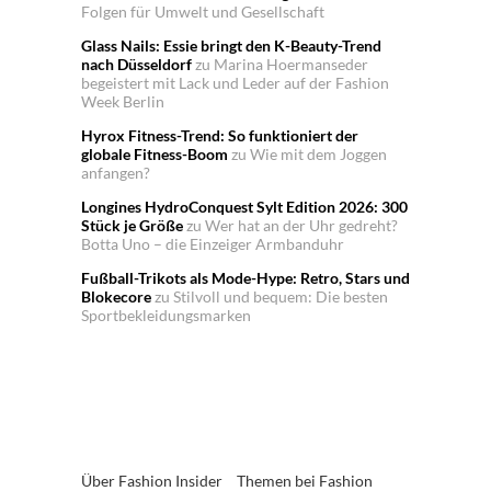
Folgen für Umwelt und Gesellschaft
Glass Nails: Essie bringt den K-Beauty-Trend
nach Düsseldorf
zu
Marina Hoermanseder
begeistert mit Lack und Leder auf der Fashion
Week Berlin
Hyrox Fitness-Trend: So funktioniert der
globale Fitness-Boom
zu
Wie mit dem Joggen
anfangen?
Longines HydroConquest Sylt Edition 2026: 300
Stück je Größe
zu
Wer hat an der Uhr gedreht?
Botta Uno – die Einzeiger Armbanduhr
Fußball-Trikots als Mode-Hype: Retro, Stars und
Blokecore
zu
Stilvoll und bequem: Die besten
Sportbekleidungsmarken
Über Fashion Insider
Themen bei Fashion