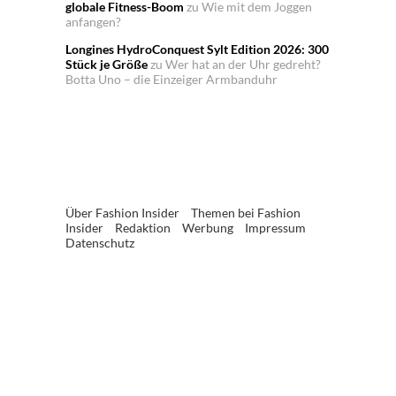
globale Fitness-Boom
zu
Wie mit dem Joggen
anfangen?
Longines HydroConquest Sylt Edition 2026: 300
Stück je Größe
zu
Wer hat an der Uhr gedreht?
Botta Uno – die Einzeiger Armbanduhr
Über Fashion Insider
Themen bei Fashion
Insider
Redaktion
Werbung
Impressum
Datenschutz