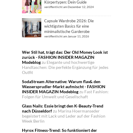
Körpertypen: Dein Guide
veröffentlicht am Dezember 12, 2024
Capsule Wardrobe 2026: Die
wichtigsten Basics für eine
minimalistische Garderobe
veröffentlicht am Januar 11, 2026
Wer Stil hat, trägt das: Der Old Money Look ist
zurück - FASHION INSIDER MAGAZIN
Modeblog
zu
Elegante und hochwertige
Handtaschen: Die perfekte Ergänzung für jedes
Outfit
SodaStream Alternative: Warum flav& den
Wassersprudler-Markt aufmischt - FASHION
INSIDER MAGAZIN Modeblog
zu
Fast Fashion:
Folgen für Umwelt und Gesellschaft
Glass Nails: Essie bringt den K-Beauty-Trend
nach Düsseldorf
zu
Marina Hoermanseder
begeistert mit Lack und Leder auf der Fashion
Week Berlin
Hyrox Fitness-Trend: So funktioniert der