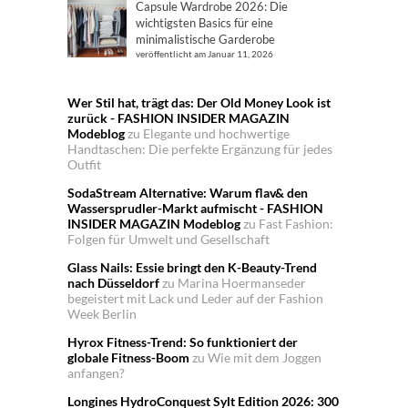
Capsule Wardrobe 2026: Die
wichtigsten Basics für eine
minimalistische Garderobe
veröffentlicht am Januar 11, 2026
Wer Stil hat, trägt das: Der Old Money Look ist
zurück - FASHION INSIDER MAGAZIN
Modeblog
zu
Elegante und hochwertige
Handtaschen: Die perfekte Ergänzung für jedes
Outfit
SodaStream Alternative: Warum flav& den
Wassersprudler-Markt aufmischt - FASHION
INSIDER MAGAZIN Modeblog
zu
Fast Fashion:
Folgen für Umwelt und Gesellschaft
Glass Nails: Essie bringt den K-Beauty-Trend
nach Düsseldorf
zu
Marina Hoermanseder
begeistert mit Lack und Leder auf der Fashion
Week Berlin
Hyrox Fitness-Trend: So funktioniert der
globale Fitness-Boom
zu
Wie mit dem Joggen
anfangen?
Longines HydroConquest Sylt Edition 2026: 300