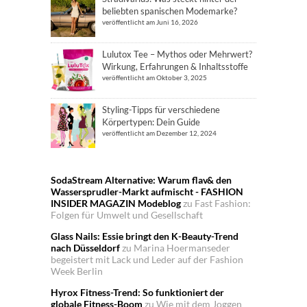
beliebten spanischen Modemarke?
veröffentlicht am Juni 16, 2026
Lulutox Tee – Mythos oder Mehrwert?
Wirkung, Erfahrungen & Inhaltsstoffe
veröffentlicht am Oktober 3, 2025
Styling-Tipps für verschiedene
Körpertypen: Dein Guide
veröffentlicht am Dezember 12, 2024
SodaStream Alternative: Warum flav& den
Wassersprudler-Markt aufmischt - FASHION
INSIDER MAGAZIN Modeblog
zu
Fast Fashion:
Folgen für Umwelt und Gesellschaft
Glass Nails: Essie bringt den K-Beauty-Trend
nach Düsseldorf
zu
Marina Hoermanseder
begeistert mit Lack und Leder auf der Fashion
Week Berlin
Hyrox Fitness-Trend: So funktioniert der
globale Fitness-Boom
zu
Wie mit dem Joggen