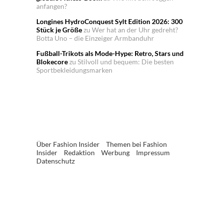
anfangen?
Longines HydroConquest Sylt Edition 2026: 300
Stück je Größe
zu
Wer hat an der Uhr gedreht?
Botta Uno – die Einzeiger Armbanduhr
Fußball-Trikots als Mode-Hype: Retro, Stars und
Blokecore
zu
Stilvoll und bequem: Die besten
Sportbekleidungsmarken
Über Fashion Insider
Themen bei Fashion
Insider
Redaktion
Werbung
Impressum
Datenschutz