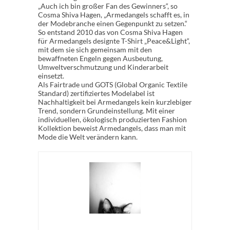
„Auch ich bin großer Fan des Gewinners“, so
Cosma Shiva Hagen, „Armedangels schafft es, in
der Modebranche einen Gegenpunkt zu setzen.“
So entstand 2010 das von Cosma Shiva Hagen
für Armedangels designte T-Shirt „Peace&Light“,
mit dem sie sich gemeinsam mit den
bewaffneten Engeln gegen Ausbeutung,
Umweltverschmutzung und Kinderarbeit
einsetzt.
Als Fairtrade und GOTS (Global Organic Textile
Standard) zertifiziertes Modelabel ist
Nachhaltigkeit bei Armedangels kein kurzlebiger
Trend, sondern Grundeinstellung. Mit einer
individuellen, ökologisch produzierten Fashion
Kollektion beweist Armedangels, dass man mit
Mode die Welt verändern kann.