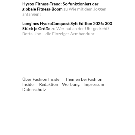
Hyrox Fitness-Trend: So funktioniert der
globale Fitness-Boom
zu
Wie mit dem Joggen
anfangen?
Longines HydroConquest Sylt Edition 2026: 300
Stück je Größe
zu
Wer hat an der Uhr gedreht?
Botta Uno – die Einzeiger Armbanduhr
Über Fashion Insider
Themen bei Fashion
Insider
Redaktion
Werbung
Impressum
Datenschutz