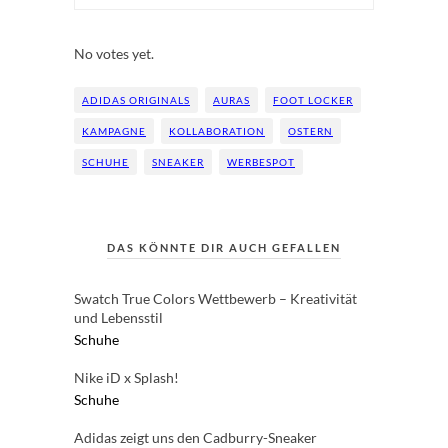
Rate this item:
Submit Rating
No votes yet.
ADIDAS ORIGINALS
AURAS
FOOT LOCKER
KAMPAGNE
KOLLABORATION
OSTERN
SCHUHE
SNEAKER
WERBESPOT
DAS KÖNNTE DIR AUCH GEFALLEN
Swatch True Colors Wettbewerb – Kreativität
und Lebensstil
Schuhe
Nike iD x Splash!
Schuhe
Adidas zeigt uns den Cadburry-Sneaker