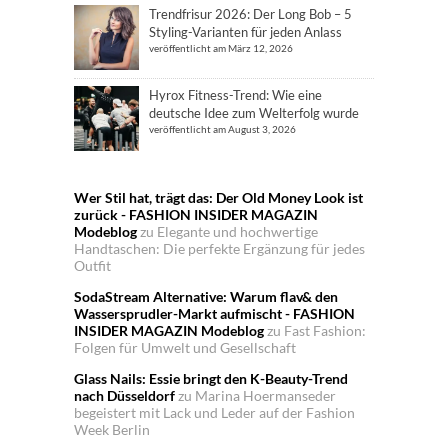
Trendfrisur 2026: Der Long Bob – 5
Styling-Varianten für jeden Anlass
veröffentlicht am März 12, 2026
Hyrox Fitness-Trend: Wie eine
deutsche Idee zum Welterfolg wurde
veröffentlicht am August 3, 2026
Wer Stil hat, trägt das: Der Old Money Look ist
zurück - FASHION INSIDER MAGAZIN
Modeblog
zu
Elegante und hochwertige
Handtaschen: Die perfekte Ergänzung für jedes
Outfit
SodaStream Alternative: Warum flav& den
Wassersprudler-Markt aufmischt - FASHION
INSIDER MAGAZIN Modeblog
zu
Fast Fashion:
Folgen für Umwelt und Gesellschaft
Glass Nails: Essie bringt den K-Beauty-Trend
nach Düsseldorf
zu
Marina Hoermanseder
begeistert mit Lack und Leder auf der Fashion
Week Berlin