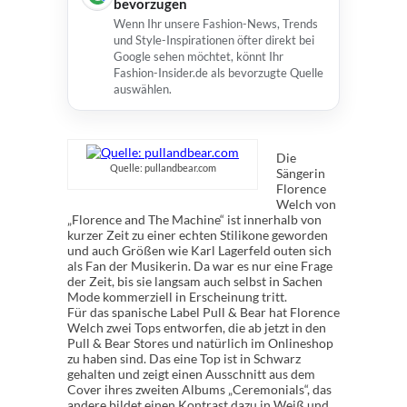
bevorzugen
Wenn Ihr unsere Fashion-News, Trends
und Style-Inspirationen öfter direkt bei
Google sehen möchtet, könnt Ihr
Fashion-Insider.de als bevorzugte Quelle
auswählen.
Die
Quelle: pullandbear.com
Sängerin
Florence
Welch von
„Florence and The Machine“ ist innerhalb von
kurzer Zeit zu einer echten Stilikone geworden
und auch Größen wie Karl Lagerfeld outen sich
als Fan der Musikerin. Da war es nur eine Frage
der Zeit, bis sie langsam auch selbst in Sachen
Mode kommerziell in Erscheinung tritt.
Für das spanische Label Pull & Bear hat Florence
Welch zwei Tops entworfen, die ab jetzt in den
Pull & Bear Stores und natürlich im Onlineshop
zu haben sind. Das eine Top ist in Schwarz
gehalten und zeigt einen Ausschnitt aus dem
Cover ihres zweiten Albums „Ceremonials“, das
andere bildet einen Kontrast dazu in Weiß und