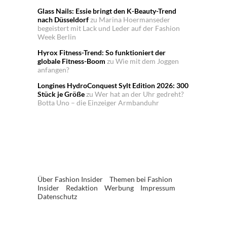
Glass Nails: Essie bringt den K-Beauty-Trend
nach Düsseldorf
zu
Marina Hoermanseder
begeistert mit Lack und Leder auf der Fashion
Week Berlin
Hyrox Fitness-Trend: So funktioniert der
globale Fitness-Boom
zu
Wie mit dem Joggen
anfangen?
Longines HydroConquest Sylt Edition 2026: 300
Stück je Größe
zu
Wer hat an der Uhr gedreht?
Botta Uno – die Einzeiger Armbanduhr
Über Fashion Insider
Themen bei Fashion
Insider
Redaktion
Werbung
Impressum
Datenschutz