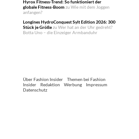
Hyrox Fitness-Trend: So funktioniert der
globale Fitness-Boom
zu
Wie mit dem Joggen
anfangen?
Longines HydroConquest Sylt Edition 2026: 300
Stück je Größe
zu
Wer hat an der Uhr gedreht?
Botta Uno – die Einzeiger Armbanduhr
Über Fashion Insider
Themen bei Fashion
Insider
Redaktion
Werbung
Impressum
Datenschutz