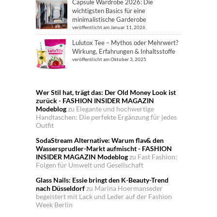
Capsule Wardrobe 2026: Die
wichtigsten Basics für eine
minimalistische Garderobe
veröffentlicht am Januar 11, 2026
Lulutox Tee – Mythos oder Mehrwert?
Wirkung, Erfahrungen & Inhaltsstoffe
veröffentlicht am Oktober 3, 2025
Wer Stil hat, trägt das: Der Old Money Look ist
zurück - FASHION INSIDER MAGAZIN
Modeblog
zu
Elegante und hochwertige
Handtaschen: Die perfekte Ergänzung für jedes
Outfit
SodaStream Alternative: Warum flav& den
Wassersprudler-Markt aufmischt - FASHION
INSIDER MAGAZIN Modeblog
zu
Fast Fashion:
Folgen für Umwelt und Gesellschaft
Glass Nails: Essie bringt den K-Beauty-Trend
nach Düsseldorf
zu
Marina Hoermanseder
begeistert mit Lack und Leder auf der Fashion
Week Berlin