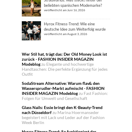
beliebten spanischen Modemarke?
veröffentlicht am Juni 16, 2026
Hyrox Fitness-Trend: Wie eine
deutsche Idee zum Welterfolg wurde
veröffentlicht am August 3, 2026
Wer Stil hat, trägt das: Der Old Money Look ist
zurück - FASHION INSIDER MAGAZIN
Modeblog
zu
Elegante und hochwertige
Handtaschen: Die perfekte Ergänzung für jedes
Outfit
SodaStream Alternative: Warum flav& den
Wassersprudler-Markt aufmischt - FASHION
INSIDER MAGAZIN Modeblog
zu
Fast Fashion:
Folgen für Umwelt und Gesellschaft
Glass Nails: Essie bringt den K-Beauty-Trend
nach Düsseldorf
zu
Marina Hoermanseder
begeistert mit Lack und Leder auf der Fashion
Week Berlin
Hyrox Fitness-Trend: So funktioniert der