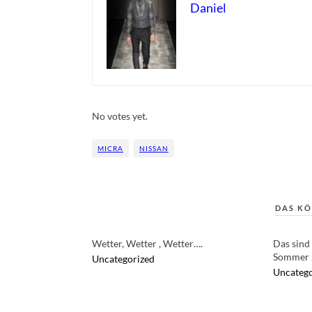
Daniel
Rate this item:
Submit Rating
No votes yet.
MICRA
NISSAN
DAS KÖ
Wetter, Wetter , Wetter….
Das sind
Sommer 
Uncategorized
Uncatego