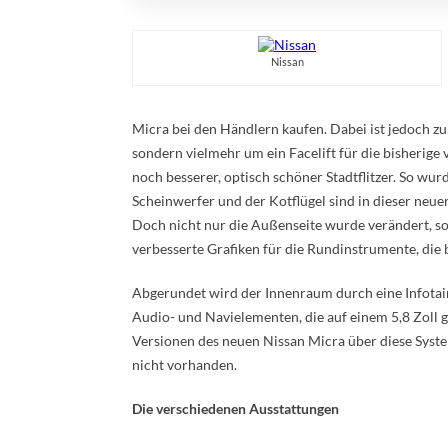
Nissan
Micra bei den Händlern kaufen. Dabei ist jedoch zu
sondern vielmehr um ein Facelift für die bisherige 
noch besserer, optisch schöner Stadtflitzer. So wu
Scheinwerfer und der Kotflügel sind in dieser neue
Doch nicht nur die Außenseite wurde verändert, so
verbesserte Grafiken für die Rundinstrumente, die b
Abgerundet wird der Innenraum durch eine Infotain
Audio- und Navielementen, die auf einem 5,8 Zoll gr
Versionen des neuen Nissan Micra über diese System
nicht vorhanden.
Die verschiedenen Ausstattungen