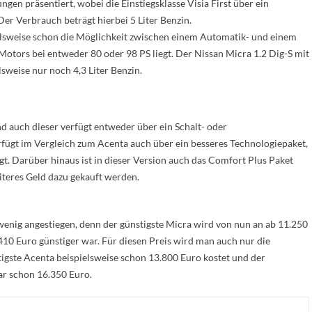
ngen präsentiert, wobei die Einstiegsklasse Visia First über ein
Der Verbrauch beträgt hierbei 5 Liter Benzin.
ielsweise schon die Möglichkeit zwischen einem Automatik- und einem
Motors bei entweder 80 oder 98 PS liegt. Der Nissan Micra 1.2 Dig-S mit
sweise nur noch 4,3 Liter Benzin.
d auch dieser verfügt entweder über ein Schalt- oder
rfügt im Vergleich zum Acenta auch über ein besseres Technologiepaket,
t. Darüber hinaus ist in dieser Version auch das Comfort Plus Paket
iteres Geld dazu gekauft werden.
 wenig angestiegen, denn der günstigste Micra wird von nun an ab 11.250
10 Euro günstiger war. Für diesen Preis wird man auch nur die
tigste Acenta beispielsweise schon 13.800 Euro kostet und der
ar schon 16.350 Euro.