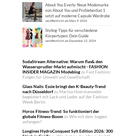
About You Everly: Neue Modemarke
von About You und ProSiebenSat.1
setzt auf moderne Capsule Wardrobe
veröffentlicht am März 9, 2026
Styling-Tipps für verschiedene
Körpertypen: Dein Guide
veröffentlicht am Dezember 12, 2024
SodaStream Alternative: Warum flav& den
Wassersprudler-Markt aufmischt - FASHION
INSIDER MAGAZIN Modeblog
zu
Fast Fashion:
Folgen für Umwelt und Gesellschaft
Glass Nails: Essie bringt den K-Beauty-Trend
nach Düsseldorf
zu
Marina Hoermanseder
begeistert mit Lack und Leder auf der Fashion
Week Berlin
Hyrox Fitness-Trend: So funktioniert der
globale Fitness-Boom
zu
Wie mit dem Joggen
anfangen?
Longines HydroConquest Sylt Edition 2026: 300