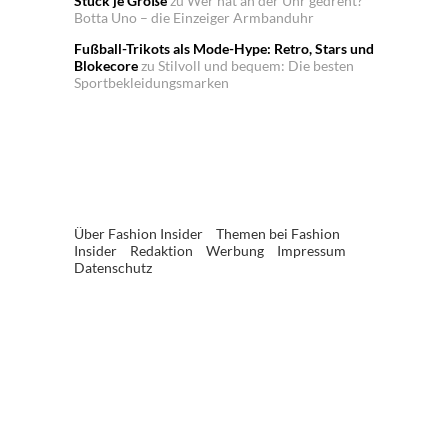
Stück je Größe
zu
Wer hat an der Uhr gedreht?
Botta Uno – die Einzeiger Armbanduhr
Fußball-Trikots als Mode-Hype: Retro, Stars und
Blokecore
zu
Stilvoll und bequem: Die besten
Sportbekleidungsmarken
Über Fashion Insider
Themen bei Fashion
Insider
Redaktion
Werbung
Impressum
Datenschutz