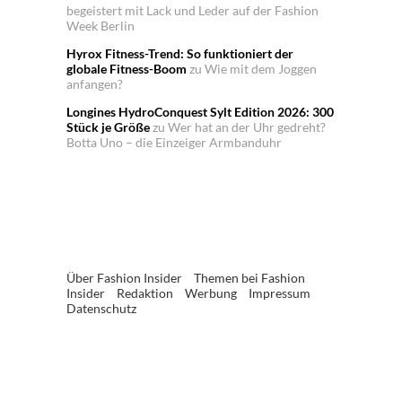
begeistert mit Lack und Leder auf der Fashion
Week Berlin
Hyrox Fitness-Trend: So funktioniert der
globale Fitness-Boom
zu
Wie mit dem Joggen
anfangen?
Longines HydroConquest Sylt Edition 2026: 300
Stück je Größe
zu
Wer hat an der Uhr gedreht?
Botta Uno – die Einzeiger Armbanduhr
Über Fashion Insider
Themen bei Fashion
Insider
Redaktion
Werbung
Impressum
Datenschutz