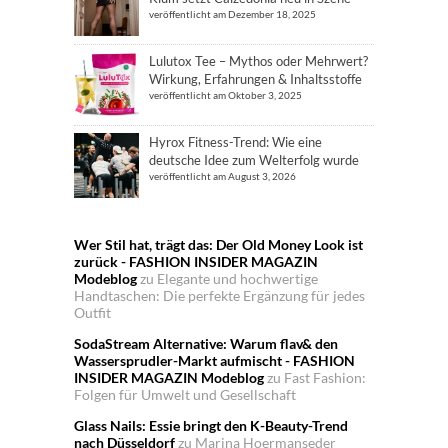
veröffentlicht am Dezember 18, 2025
Lulutox Tee – Mythos oder Mehrwert?
Wirkung, Erfahrungen & Inhaltsstoffe
veröffentlicht am Oktober 3, 2025
Hyrox Fitness-Trend: Wie eine
deutsche Idee zum Welterfolg wurde
veröffentlicht am August 3, 2026
Wer Stil hat, trägt das: Der Old Money Look ist
zurück - FASHION INSIDER MAGAZIN
Modeblog
zu
Elegante und hochwertige
Handtaschen: Die perfekte Ergänzung für jedes
Outfit
SodaStream Alternative: Warum flav& den
Wassersprudler-Markt aufmischt - FASHION
INSIDER MAGAZIN Modeblog
zu
Fast Fashion:
Folgen für Umwelt und Gesellschaft
Glass Nails: Essie bringt den K-Beauty-Trend
nach Düsseldorf
zu
Marina Hoermanseder