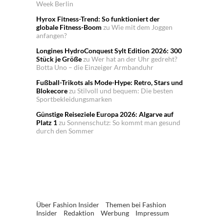
Week Berlin
Hyrox Fitness-Trend: So funktioniert der
globale Fitness-Boom
zu
Wie mit dem Joggen
anfangen?
Longines HydroConquest Sylt Edition 2026: 300
Stück je Größe
zu
Wer hat an der Uhr gedreht?
Botta Uno – die Einzeiger Armbanduhr
Fußball-Trikots als Mode-Hype: Retro, Stars und
Blokecore
zu
Stilvoll und bequem: Die besten
Sportbekleidungsmarken
Günstige Reiseziele Europa 2026: Algarve auf
Platz 1
zu
Sonnenschutz: So kommt man gesund
durch den Sommer
Über Fashion Insider
Themen bei Fashion
Insider
Redaktion
Werbung
Impressum