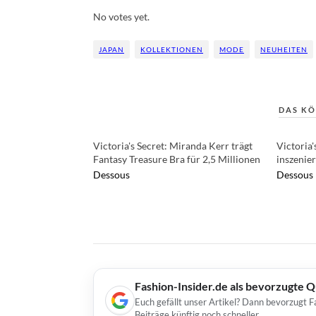
Rate this item:
Submit Rating
No votes yet.
JAPAN
KOLLEKTIONEN
MODE
NEUHEITEN
DAS KÖ
Victoria's Secret: Miranda Kerr trägt
Victoria'
Fantasy Treasure Bra für 2,5 Millionen
inszenier
Dessous
Dessous
Fashion-Insider.de als bevorzugte 
Euch gefällt unser Artikel? Dann bevorzugt F
Beiträge künftig noch schneller.